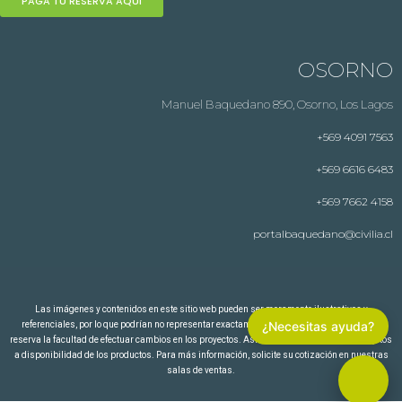
PAGA TU RESERVA AQUÍ
OSORNO
Manuel Baquedano 890, Osorno, Los Lagos
+569 4091 7563
+569 6616 6483
+569 7662 4158
portalbaquedano@civilia.cl
Las imágenes y contenidos en este sitio web pueden ser meramente ilustrativos y
¿Necesitas ayuda?
referenciales, por lo que podrían no representar exactamente la realidad. La empresa se
reserva la facultad de efectuar cambios en los proyectos. Asimismo, los precios están sujetos
a disponibilidad de los productos. Para más información, solicite su cotización en nuestras
salas de ventas.